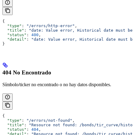
{
  "type"
: 
"/errors/http-error"
,
  "title"
: 
"date: Value error, Historical date must be 
  "status"
: 
400
,
  "detail"
: 
"date: Value error, Historical date must be
}
404 No Encontrado
Símbolo/ticker no encontrado o no hay datos disponibles.
{
  "type"
: 
"/errors/not-found"
,
  "title"
: 
"Resource not found: /bonds/tir_curve/histor
  "status"
: 
404
,
  "detail"
: 
"Resource not found: /bonds/tir_curve/histo