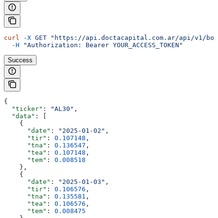
curl
 -X
 GET
 "https://api.doctacapital.com.ar/api/v1/bon
  -H
 "Authorization: Bearer YOUR_ACCESS_TOKEN"
Success
{
  "ticker"
: 
"AL30"
,
  "data"
: [
    {
      "date"
: 
"2025-01-02"
,
      "tir"
: 
0.107148
,
      "tna"
: 
0.136547
,
      "tea"
: 
0.107148
,
      "tem"
: 
0.008518
    },
    {
      "date"
: 
"2025-01-03"
,
      "tir"
: 
0.106576
,
      "tna"
: 
0.135581
,
      "tea"
: 
0.106576
,
      "tem"
: 
0.008475