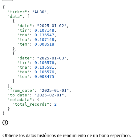
{
  "ticker"
: 
"AL30"
,
  "data"
: [
    {
      "date"
: 
"2025-01-02"
,
      "tir"
: 
0.107148
,
      "tna"
: 
0.136547
,
      "tea"
: 
0.107148
,
      "tem"
: 
0.008518
    },
    {
      "date"
: 
"2025-01-03"
,
      "tir"
: 
0.106576
,
      "tna"
: 
0.135581
,
      "tea"
: 
0.106576
,
      "tem"
: 
0.008475
    }
  ],
  "from_date"
: 
"2025-01-01"
,
  "to_date"
: 
"2025-02-01"
,
  "metadata"
: {
    "total_records"
: 
2
  }
}
Obtiene los datos históricos de rendimiento de un bono específico.