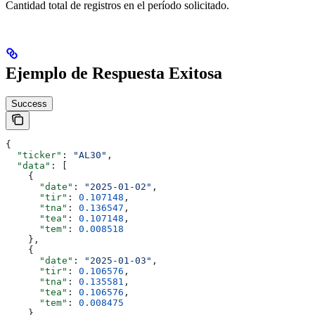
Cantidad total de registros en el período solicitado.
Ejemplo de Respuesta Exitosa
Success
{
  "ticker"
: 
"AL30"
,
  "data"
: [
    {
      "date"
: 
"2025-01-02"
,
      "tir"
: 
0.107148
,
      "tna"
: 
0.136547
,
      "tea"
: 
0.107148
,
      "tem"
: 
0.008518
    },
    {
      "date"
: 
"2025-01-03"
,
      "tir"
: 
0.106576
,
      "tna"
: 
0.135581
,
      "tea"
: 
0.106576
,
      "tem"
: 
0.008475
    }