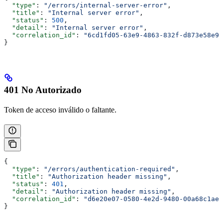
  "type"
: 
"/errors/internal-server-error"
,
  "title"
: 
"Internal server error"
,
  "status"
: 
500
,
  "detail"
: 
"Internal server error"
,
  "correlation_id"
: 
"6cd1fd05-63e9-4863-832f-d873e58e9d
}
401 No Autorizado
Token de acceso inválido o faltante.
{
  "type"
: 
"/errors/authentication-required"
,
  "title"
: 
"Authorization header missing"
,
  "status"
: 
401
,
  "detail"
: 
"Authorization header missing"
,
  "correlation_id"
: 
"d6e20e07-0580-4e2d-9480-00a68c1ae4
}