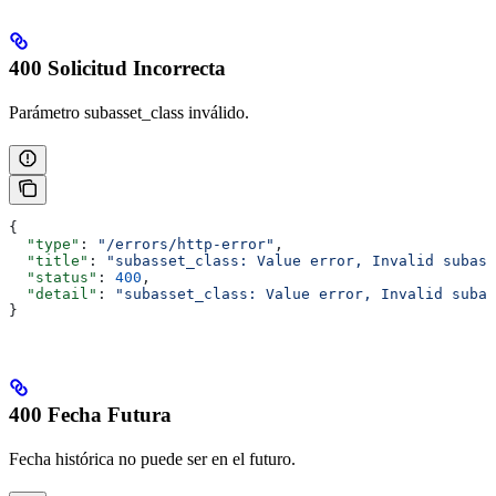
400 Solicitud Incorrecta
Parámetro subasset_class inválido.
{
  "type"
: 
"/errors/http-error"
,
  "title"
: 
"subasset_class: Value error, Invalid subass
  "status"
: 
400
,
  "detail"
: 
"subasset_class: Value error, Invalid subas
}
400 Fecha Futura
Fecha histórica no puede ser en el futuro.