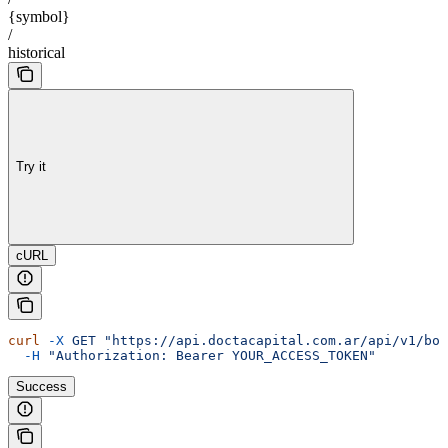
{symbol}
/
historical
Try it
cURL
curl
 -X
 GET
 "https://api.doctacapital.com.ar/api/v1/bon
  -H
 "Authorization: Bearer YOUR_ACCESS_TOKEN"
Success