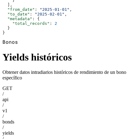
    }
  ],
  "from_date"
: 
"2025-01-01"
,
  "to_date"
: 
"2025-02-01"
,
  "metadata"
: {
    "total_records"
: 
2
  }
}
Bonos
Yields históricos
Obtener datos intradiarios históricos de rendimiento de un bono
específico
GET
/
api
/
v1
/
bonds
/
yields
/