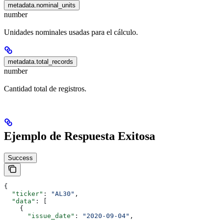
metadata.nominal_units
number
Unidades nominales usadas para el cálculo.
metadata.total_records
number
Cantidad total de registros.
Ejemplo de Respuesta Exitosa
Success
{
  "ticker"
: 
"AL30"
,
  "data"
: [
    {
      "issue_date"
: 
"2020-09-04"
,