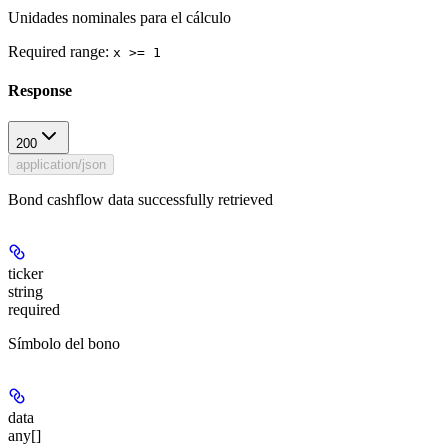
Unidades nominales para el cálculo
Required range
:
x >= 1
Response
200
application/json
Bond cashflow data successfully retrieved
ticker
string
required
Símbolo del bono
data
any[]