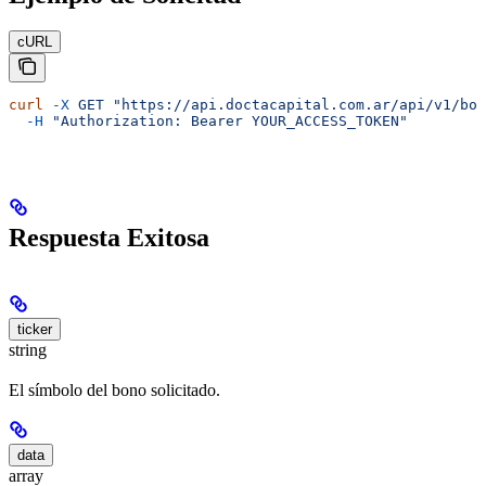
cURL
curl
 -X
 GET
 "https://api.doctacapital.com.ar/api/v1/bon
  -H
 "Authorization: Bearer YOUR_ACCESS_TOKEN"
Respuesta Exitosa
ticker
string
El símbolo del bono solicitado.
data
array