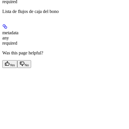
required
Lista de flujos de caja del bono
metadata
any
required
Was this page helpful?
Yes
No