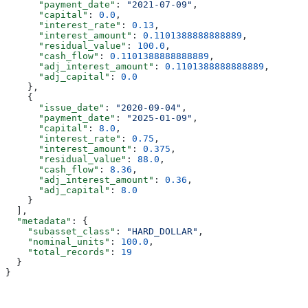
      "payment_date"
: 
"2021-07-09"
,
      "capital"
: 
0.0
,
      "interest_rate"
: 
0.13
,
      "interest_amount"
: 
0.1101388888888889
,
      "residual_value"
: 
100.0
,
      "cash_flow"
: 
0.1101388888888889
,
      "adj_interest_amount"
: 
0.1101388888888889
,
      "adj_capital"
: 
0.0
    },
    {
      "issue_date"
: 
"2020-09-04"
,
      "payment_date"
: 
"2025-01-09"
,
      "capital"
: 
8.0
,
      "interest_rate"
: 
0.75
,
      "interest_amount"
: 
0.375
,
      "residual_value"
: 
88.0
,
      "cash_flow"
: 
8.36
,
      "adj_interest_amount"
: 
0.36
,
      "adj_capital"
: 
8.0
    }
  ],
  "metadata"
: {
    "subasset_class"
: 
"HARD_DOLLAR"
,
    "nominal_units"
: 
100.0
,
    "total_records"
: 
19
  }
}