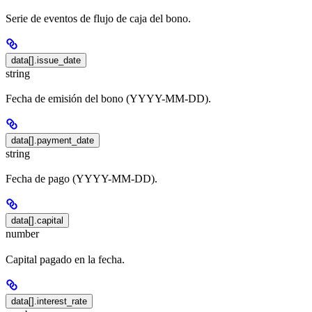
Serie de eventos de flujo de caja del bono.
data[].issue_date
string
Fecha de emisión del bono (YYYY-MM-DD).
data[].payment_date
string
Fecha de pago (YYYY-MM-DD).
data[].capital
number
Capital pagado en la fecha.
data[].interest_rate