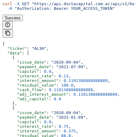
curl
 -X
 GET
 "https://api.doctacapital.com.ar/api/v1/bon
  -H
 "Authorization: Bearer YOUR_ACCESS_TOKEN"
Success
{
  "ticker"
: 
"AL30"
,
  "data"
: [
    {
      "issue_date"
: 
"2020-09-04"
,
      "payment_date"
: 
"2021-07-09"
,
      "capital"
: 
0.0
,
      "interest_rate"
: 
0.13
,
      "interest_amount"
: 
0.1101388888888889
,
      "residual_value"
: 
100.0
,
      "cash_flow"
: 
0.1101388888888889
,
      "adj_interest_amount"
: 
0.1101388888888889
,
      "adj_capital"
: 
0.0
    },
    {
      "issue_date"
: 
"2020-09-04"
,
      "payment_date"
: 
"2025-01-09"
,
      "capital"
: 
8.0
,
      "interest_rate"
: 
0.75
,
      "interest_amount"
: 
0.375
,
      "residual_value"
: 
88.0
,