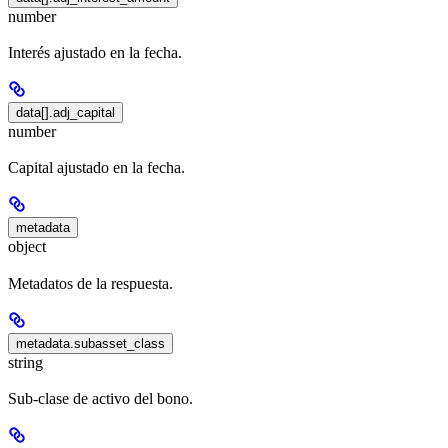
number
Interés ajustado en la fecha.
data[].adj_capital
number
Capital ajustado en la fecha.
metadata
object
Metadatos de la respuesta.
metadata.subasset_class
string
Sub-clase de activo del bono.