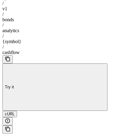
/
v1
/
bonds
/
analytics
/
{symbol}
/
cashflow
Try it
cURL